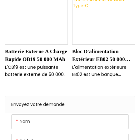
Batterie Externe À Charge
Bloc D'alimentation
Rapide OB19 50 000 MAh
Extérieur EB02 50 000
MAh 100 W PD/QC Avec
L'OB19 est une puissante
L'alimentation extérieure
batterie externe de 50 000
EB02 est une banque
Câble Type-C
mAh conçue pour les longs
d'alimentation durable et de
voyages. Elle offre une
grande capacité avec une
charge rapide et plusieurs
capacité de 50 000 mAh et
ports USB pour alimenter
une capacité de charge
Envoyez votre demande
tous vos appareils. Grâce à
rapide/alimentation de 100
sa grande capacité et à ses
W.
Nom
performances optimales,
c'est le compagnon idéal
pour les voyages au long