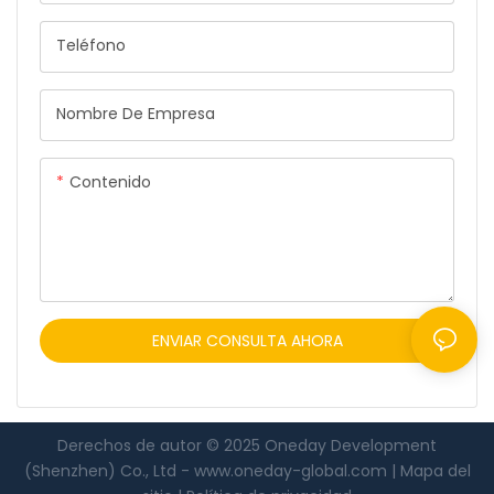
Teléfono
Nombre De Empresa
Contenido
ENVIAR CONSULTA AHORA
Derechos de autor © 2025 Oneday Development
(Shenzhen) Co., Ltd -
www.oneday-global.com
|
Mapa del