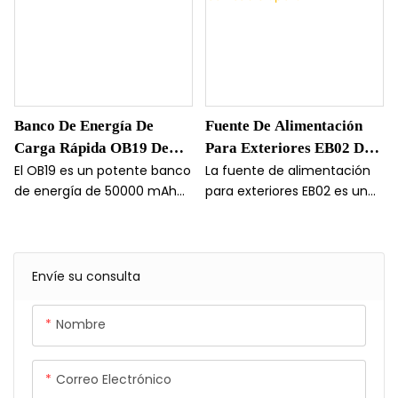
Banco De Energía De
Fuente De Alimentación
Carga Rápida OB19 De
Para Exteriores EB02 De
50000 MAh
50 000 MAh Y 100 W
El OB19 es un potente banco
La fuente de alimentación
de energía de 50000 mAh
para exteriores EB02 es un
PD/QC Con Cable Tipo C
diseñado para viajes largos.
banco de energía duradero
Ofrece carga rápida y
y de alta capacidad con
múltiples puertos USB para
una capacidad de 50000
mantener todos tus
mAh y una capacidad de
Envíe su consulta
dispositivos cargados. Con
carga rápida/suministro de
su gran capacidad y
energía de 100 W.
Nombre
rendimiento eficiente, es el
compañero perfecto para
viajes largos.
Correo Electrónico