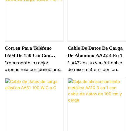
Correa Para Teléfono
Cable De Datos De Carga
IA04 De 150 Cm Con
De Aluminio AA22 4 En 1
Cable De Datos De Carga
Experimenta la mejor
El AA22 es un versátil cable
experiencia con auriculares
de resorte 4 en 1 con un
Rápida 4 En 1.
2 en 1, que incluyen pantalla
práctico indicador LED de
integrada y controles
carga y un diseño retráctil
táctiles. Su diseño
antienredos. Fabricado con
compacto y la cancelación
aleación de zinc resistente y
de ruido ENC ofrecen
TPE suave, se extiende
llamadas nítidas, mientras
hasta 1,5 metros, lo que
que Bluetooth 5.4 garantiza
garantiza una carga
un alcance estable de 15 m.
organizada y portátil para
La resistencia al agua IPX4,
múltiples dispositivos.