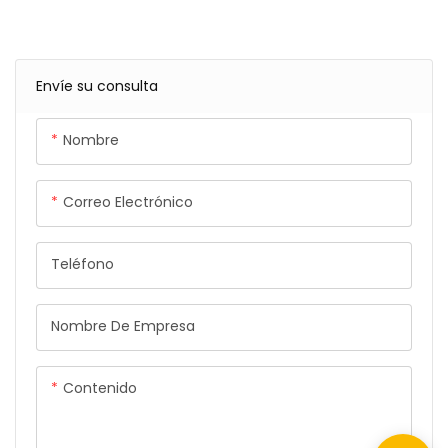
ofrece carga rápida de
hasta 30 W, 60 W o 100 cm
de longitud. Es un accesorio
versátil y duradero, ideal
Envíe su consulta
para diversos dispositivos
que requieren una carga y
Nombre
transferencia de datos
eficientes.
Correo Electrónico
Teléfono
Nombre De Empresa
Contenido