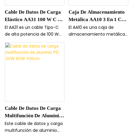
una batería de 4 a 8 horas y
Cable De Datos De Carga
Caja De Almacenamiento
el sonido estéreo bilateral
Elástico AA31 100 W C A
Metálica AA10 3 En 1 Con
hacen de este dispositivo de
aleación de aluminio el
C
Cable De Datos De 100 Cm
El AA31 es un cable Tipo-C
El AA10 es una caja de
compañero perfecto para
de alta potencia de 100 W
almacenamiento metálica
Y Carga
escuchar música en
con un cordón elástico
que contiene un cable de
cualquier lugar.
integrado que se extiende
carga 3 en 1 que mantiene
hasta 1 metro. Con
tu espacio ordenado. Este
conectores de aleación de
cable de 100 cm admite
aluminio y una velocidad de
carga rápida PD20W con
transferencia de datos de
conectores de aluminio
480 Mbps, es compatible
para una alimentación
con CarPlay/Carlife y
estable y duradera.
proporciona carga rápida
para portátiles y teléfonos.
Cable De Datos De Carga
Multifunción De Aluminio
PD 30W 60W 100cm
Este cable de datos y carga
multifunción de aluminio