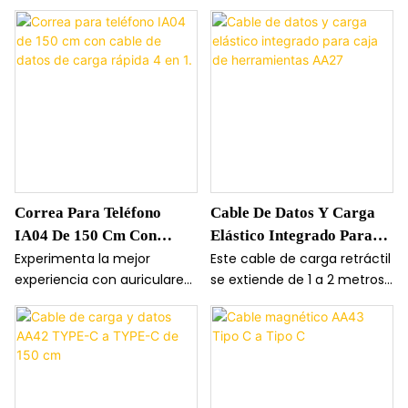
Correa Para Teléfono
Cable De Datos Y Carga
IA04 De 150 Cm Con
Elástico Integrado Para
Cable De Datos De Carga
Caja De Herramientas
Experimenta la mejor
Este cable de carga retráctil
experiencia con auriculares
se extiende de 1 a 2 metros
Rápida 4 En 1.
AA27
2 en 1, que incluyen pantalla
y admite carga rápida de
integrada y controles
hasta 100 W. Está fabricado
táctiles. Su diseño
en TPE duradero con un
compacto y la cancelación
acabado mate híbrido para
de ruido ENC ofrecen
una sensación de alta
llamadas nítidas, mientras
calidad. El soporte invisible