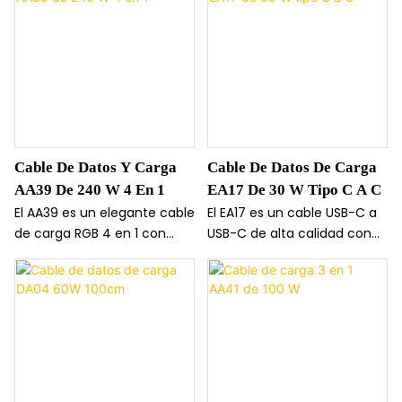
elegante correa para el
máximo alcance y
cuello para llevar tu
flexibilidad. Ideal para el
dispositivo. Combinando la
hogar, la oficina o espacios
carga rápida PD60W con un
públicos, permite usar el
práctico diseño tipo collar,
dispositivo cómodamente
ofrece comodidad y un
mientras se carga desde
suministro de energía fiable.
una fuente de alimentación
distante.
Cable De Datos Y Carga
Cable De Datos De Carga
AA39 De 240 W 4 En 1
EA17 De 30 W Tipo C A C
El AA39 es un elegante cable
El EA17 es un cable USB-C a
de carga RGB 4 en 1 con
USB-C de alta calidad con
efectos de iluminación
un exterior trenzado
dinámicos y capacidad de
resistente y una carcasa de
carga ultrarrápida de 240 W.
aleación de zinc para mayor
Fabricado en aleación de
protección y un tacto
zinc resistente y con una
agradable. Ofrece una
longitud de 1,5 m, aporta
carga rápida estable de 30
estilo y potencia a tu rutina
W con una transferencia de
de carga diaria.
datos de 480 Mbps para uso