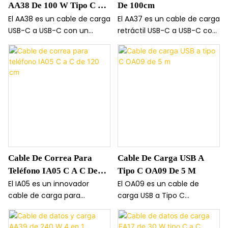
AA38 De 100 W Tipo C A
De 100cm
IPH De 1 M
El AA38 es un cable de carga
El AA37 es un cable de carga
USB-C a USB-C con un
retráctil USB-C a USB-C con
cordón elástico integrado
un cordón elástico
que se extiende y retrae
integrado que se extiende
fácilmente en una pequeña
hasta 100 cm y se retrae
caja redonda. Su diseño
fácilmente. Su diseño
compacto y portátil evita
compacto y redondo lo
enredos, lo que lo hace
hace excepcionalmente
perfecto para viajar o
portátil y evita enredos,
cargar dispositivos en
ideal para viajes o uso diario.
cualquier lugar.
Cable De Correa Para
Cable De Carga USB A
Teléfono IA05 C A C De
Tipo C OA09 De 5 M
120 Cm
El IA05 es un innovador
El OA09 es un cable de
cable de carga para
carga USB a Tipo C
teléfono que también
extralargo de 5 metros
funciona como una
diseñado para ofrecer el