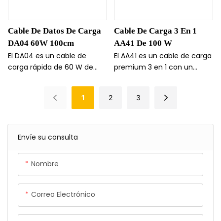
diario.
Cable De Datos De Carga
Cable De Carga 3 En 1
DA04 60W 100cm
AA41 De 100 W
El DA04 es un cable de
El AA41 es un cable de carga
carga rápida de 60 W de
premium 3 en 1 con un
tipo C a tipo C, diseñado
núcleo de silicona suave y
para un suministro de
un exterior trenzado
1
2
3
energía estable y una
resistente para mayor
protección fiable para el
protección y un tacto
dispositivo. Su construcción
texturizado. Admite carga
trenzada de primera calidad
rápida de 60 W,
Envíe su consulta
garantiza su durabilidad, y
transferencia de datos de
su compatibilidad total con
480 Mbps y conectividad
Nombre
CarPlay/Carlife lo hace ideal
fluida con CarPlay/Carlife.
tanto para uso doméstico
como en el coche.
Correo Electrónico