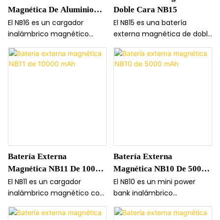
Magnética De Aluminio
Doble Cara NB15
NB16 De 5000 MAh
El NB16 es un cargador
El NB15 es una batería
inalámbrico magnético
externa magnética de doble
ultradelgado de aluminio
cara que cuenta con carga
con una capacidad de 5000
MagSafe de 15 W en un lado
mAh y carga rápida de 22,5
y un tarjetero magnético en
W. Su potente sujeción
el otro. Este innovador
magnética garantiza una
diseño mantiene tu
fijación segura, mientras
teléfono cargado y tus
que el cable integrado sirve
tarjetas accesibles en un
también como práctica
solo dispositivo compacto.
cuerda para colgarlo y
transportarlo sin esfuerzo.
Batería Externa
Batería Externa
Magnética NB11 De 10000
Magnética NB10 De 5000
MAh
MAh
El NB11 es un cargador
El NB10 es un mini power
inalámbrico magnético con
bank inalámbrico
fuerte adsorción MagSafe,
magnético de 5000 mAh
que ofrece carga rápida Qi
con fuerte adsorción