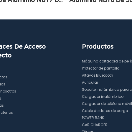
De Aluminio NB17 De
Aluminio NB16 De 5
h
aces De Acceso
Productos
ecto
Máquina cortadora de pelí
Protector de pantalla
Altavoz Bluetooth
ctos
Auricular
ios
Soporte inalámbrico para 
 nosotros
Cargador inalámbrico
s
Cargador de teléfono móvil
ias
Cable de datos de carga
ctenos
POWER BANK
CAR CHARGER
Titular