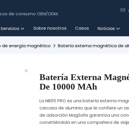
ónicos de consumo OEM/ODM.
Sobre nosotros
Casos
Servicios
Noticias
 de energía magnético
Batería externa magnética de a
Batería Externa Magn
De 10000 MAh
La NB05 PRO es una batería externa mag
carcasa de aluminio que le confiere un a
de adsorción MagSafe garantiza una conex
convirtiéndola en una compañera de viaj