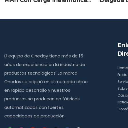
MAh Con Carga Inalámbrica
Delgada 
Rápida QI De 15 W + PD De
5000 MA
22,5 W.
Enl
Dir
El equipo de Oneday tiene más de 15
años de experiencia en la industria de
Home
productos tecnológicos. La marca
Produ
Oneday se originó en el mercado chino
Servic
Sobre
en rápido desarrollo y nuestros
Caso
productos se producen en fábricas
Notic
automatizadas con fuertes
Contá
capacidades de producción.