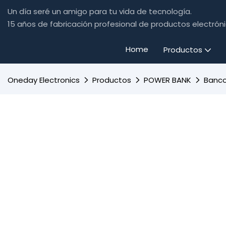
Un día seré un amigo para tu vida de tecnología.
15 años de fabricación profesional de productos electr
Home
Productos
Oneday Electronics
Productos
POWER BANK
Banco