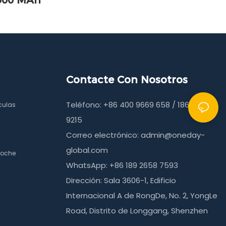
000 MAh
Contacte Con Nosotros
Teléfono: +86 400 9669 658 / 186 6490
culas
9215
Correo electrónico:
admin@oneday-
global.com
coche
WhatsApp: +86 189 2658 7593
Dirección: Sala 3606-1, Edificio
Internacional A de RongDe, No. 2, YongLe
Road, Distrito de Longgang, Shenzhen