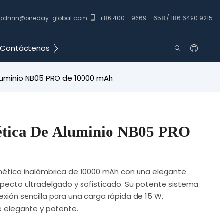
admin@oneday-global.com
+86 400 - 9669 - 658 / 186 6490 9215
Contáctenos
luminio NB05 PRO de 10000 mAh
ética De Aluminio NB05 PRO
nética inalámbrica de 10000 mAh con una elegante
specto ultradelgado y sofisticado. Su potente sistema
ión sencilla para una carga rápida de 15 W,
e elegante y potente.