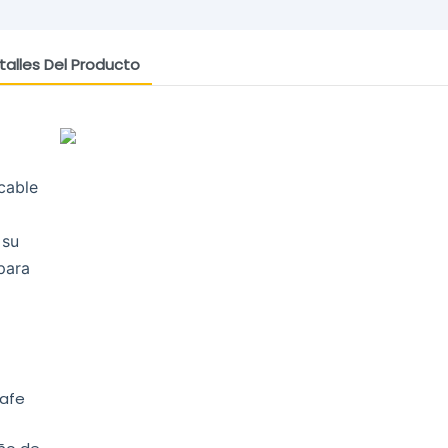
talles Del Producto
cable
 su
para
Safe