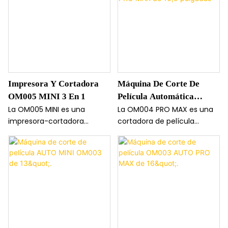
Impresora Y Cortadora
Máquina De Corte De
OM005 MINI 3 En 1
Película Automática
OM004 PRO MAX De 16,9
La OM005 MINI es una
La OM004 PRO MAX es una
impresora-cortadora
cortadora de película
Pulgadas
compacta 3 en 1 diseñada
automática de gran
para usar con películas
formato que admite hasta
frontales y traseras. Con un
16,9 pulgadas, ideal para
tamaño máximo de corte
portátiles y dispositivos más
de 16,9 pulgadas, maneja
pequeños. Ofrece un corte
fácilmente películas para
estable y preciso con fuerza
portátiles y dispositivos más
ajustable y soporte
pequeños, ofreciendo un
multilingüe para obtener
corte estable y preciso.
resultados profesionales.