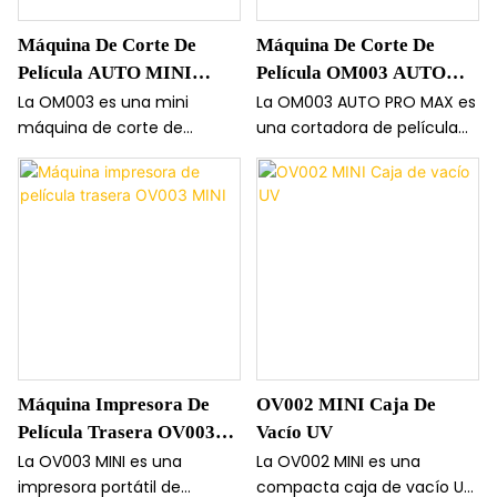
Máquina De Corte De
Máquina De Corte De
Película AUTO MINI
Película OM003 AUTO
OM003 De 13".
PRO MAX De 16".
La OM003 es una mini
La OM003 AUTO PRO MAX es
máquina de corte de
una cortadora de película
película con identificación
de 16 pulgadas con
automática de material y
identificación automática
tecnología de ajuste
del material y ajuste
automático de la fuerza de
automático de la fuerza de
la cuchilla. Corta hasta 13
la cuchilla. Corta hasta 16,9
pulgadas, es compatible
pulgadas, es compatible
con portátiles y dispositivos
con portátiles y dispositivos
pequeños y ofrece un
más pequeños, ofrece una
funcionamiento estable y
velocidad estable de 300-
multilingüe para obtener
500 mm/s y soporte
Máquina Impresora De
OV002 MINI Caja De
resultados profesionales.
multilingüe.
Película Trasera OV003
Vacío UV
MINI
La OV003 MINI es una
La OV002 MINI es una
impresora portátil de
compacta caja de vacío UV