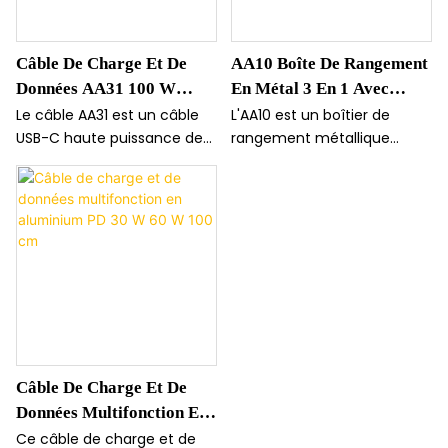
autonomie de 4 à 8 heures
organisée et portable pour
et d'un son stéréo
plusieurs appareils.
Câble De Charge Et De
AA10 Boîte De Rangement
bidirectionnel, cet écouteur
Données AA31 100 W
En Métal 3 En 1 Avec
en alliage d'aluminium est le
compagnon idéal pour
USB-C Avec Élastique
Câble De Données De 100
Le câble AA31 est un câble
L'AA10 est un boîtier de
écouter de la musique en
USB-C haute puissance de
rangement métallique
Cm
déplacement.
100 W doté d'un cordon
contenant un câble de
élastique intégré extensible
charge 3 en 1 pour un
jusqu'à 1 mètre. Avec ses
espace de rangement
connecteurs en alliage
optimal. Ce câble de 100 cm
d'aluminium et son débit de
prend en charge la charge
transfert de données de
rapide PD20 W grâce à ses
480 Mbit/s, il est compatible
connecteurs en aluminium
avec CarPlay/Carlife et
pour une alimentation
permet une charge rapide
stable et durable.
pour les ordinateurs
Câble De Charge Et De
portables et les téléphones.
Données Multifonction En
Aluminium PD 30 W 60 W
Ce câble de charge et de