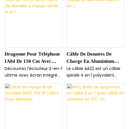
Dragonne Pour Téléphone
Câble De Données De
IA04 De 150 Cm Avec
Charge En Aluminium
Câble De Données À
AA22 4 En 1
Découvrez l'écouteur 2-en-1
Le câble AA22 est un câble
ultime avec écran intégré
spiralé 4 en 1 polyvalent
Charge Rapide 4 En 1
et commandes tactiles. Son
doté d'un indicateur de
design compact et la
charge LED pratique et
réduction de bruit ENC
d'une conception
garantissent des appels
rétractable anti-nœuds.
clairs, tandis que le
Fabriqué en alliage de zinc
Bluetooth 5.4 assure une
durable et en TPE souple, il
portée stable de 15 m.
s'étend jusqu'à 1,5 mètre,
Étanche IPX4, doté d'une
permettant une charge