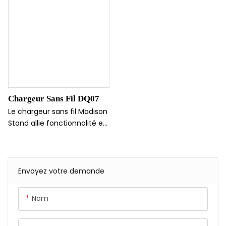
téléphone, votre montre et
compatible avec les iPhone
vos AirPods. Son format
12 à 15 et les appareils Qi. Il
compact et pliable le rend
offre une charge rapide de
idéal pour les voyages ou le
15 W et intègre des
bureau, tout en maintenant
protections complètes
une puissance de sortie
contre la surcharge et la
stable de 15 W.
surchauffe pour une
utilisation en toute sérénité.
Chargeur Sans Fil DQ07
Le chargeur sans fil Madison
Stand allie fonctionnalité et
élégance grâce à son
design élégant en ABS
acrylique. Ce chargeur 3-
en-1 polyvalent vous permet
Envoyez votre demande
de recharger sans fil votre
téléphone, votre montre
Nom
connectée et vos écouteurs
jusqu'à 15 W pour une