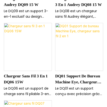
Audrey DQ09 15 W
3 En 1 Audrey DQ08 15 W
Le DQ09 est un support 3-
Le DQ08 est un chargeur
en-1 exclusif au design
sans fil Audrey élégant,
novateur, doté d'une
alliant acrylique et ABS dans
fixation magnétique ultra-
un design sophistiqué
puissante pour un maintien
faisant office de support 3
optimal de vos appareils. Ce
en 1. Il offre une charge
chargeur compact alimente
rapide de 15 W pour les
simultanément votre
téléphones tout en
iPhone, votre Apple Watch
alimentant simultanément
et vos AirPods avec
montres et AirPods, avec
élégance et stabilité.
une efficacité de charge de
85 % et une protection
Chargeur Sans Fil 3 En 1
DQ01 Support De Bureau
thermique améliorée.
DQ06 15W
Machine Eye, Chargeur
Sans Fil 2 En 1
Le DQ06 est un support de
Le DQ01 est un support
charge sans fil pliable 3-en-1
conçu avec précision grâce
qui permet de recharger
à un système de fixation
simultanément votre
magnétique puissant,