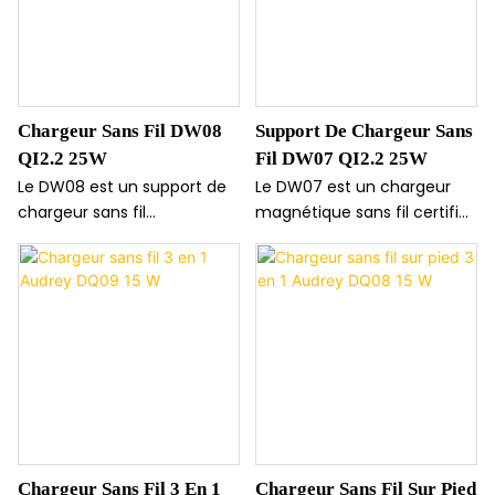
Chargeur Sans Fil DW08
Support De Chargeur Sans
QI2.2 25W
Fil DW07 QI2.2 25W
Le DW08 est un support de
Le DW07 est un chargeur
chargeur sans fil
magnétique sans fil certifié
magnétique certifié Qi 2.2,
QI2.2 offrant une charge
conçu spécifiquement pour
rapide de 25 W. Conçu
les iPhone 16 et 17. Il offre
spécifiquement pour les
une charge rapide de 25 W,
iPhone 16/17, il assure un
assurant une alimentation
alignement magnétique sûr
sûre et efficace de votre
et une alimentation
téléphone dans un format
efficace dans un format
compact.
compact et peu
encombrant.
Chargeur Sans Fil 3 En 1
Chargeur Sans Fil Sur Pied