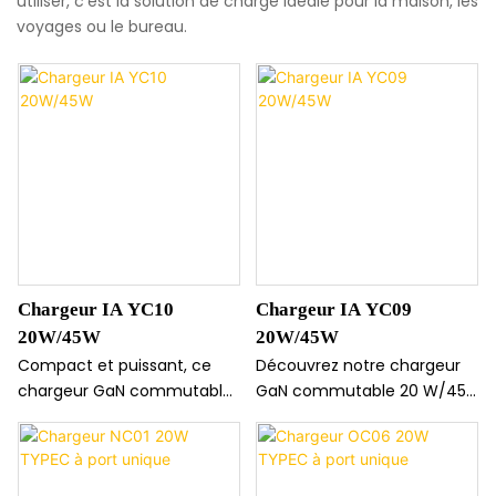
utiliser, c'est la solution de charge idéale pour la maison, les
voyages ou le bureau.
Chargeur IA YC10
Chargeur IA YC09
20W/45W
20W/45W
Compact et puissant, ce
Découvrez notre chargeur
chargeur GaN commutable
GaN commutable 20 W/45
20 W/45 W s'adapte aux
W : compact et puissant, il
besoins de votre appareil.
est fabriqué en
Son écran intelligent affiche
polycarbonate ignifugé.
l'état de charge en temps
Doté d’un écran intelligent