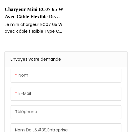
Chargeur Mini EC07 65 W
Avec Câble Flexible De
Type C Ignifuge
Le mini chargeur EC07 65 W
avec câble flexible Type C
est conçu pour la sécurité
et la commodité grâce à
ses matériaux ignifuges et à
son format compact. Son
Envoyez votre demande
câble flexible Type C
permet de recharger
Nom
facilement divers appareils
tout en offrant une
puissance optimale.
E-Mail
Téléphone
Nom De L&#39;entreprise