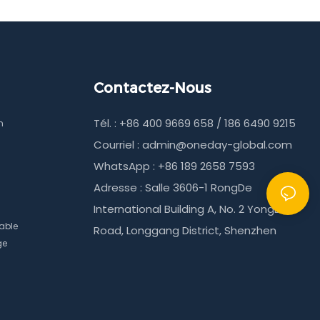
s quatre axes
portable. Sa hauteur réglable de 30 à 130
nt
mm s'adapte parfaitement à la plupart
es réglages
des smartphones.
Contactez-Nous
Tél. : +86 400 9669 658 / 186 6490 9215
m
Courriel :
admin@oneday-global.com
WhatsApp : +86 189 2658 7593
Adresse : Salle 3606-1 RongDe
International Building A, No. 2 YongLe
able
Road, Longgang District, Shenzhen
ge