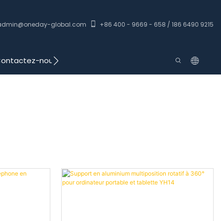
admin@oneday-global.com
+86 400 - 9669 - 658 / 186 6490 9215
ontactez-nous