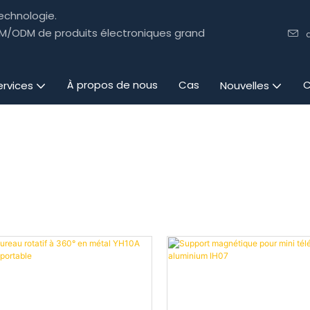
technologie.
OEM/ODM de produits électroniques grand
À propos de nous
Cas
C
ervices
Nouvelles