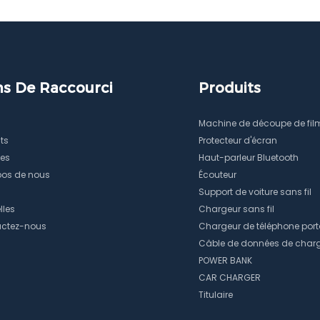
 angles de vision optimaux
sur toutes les surfaces. Se
oit la configuration.
à rotation infinie entièreme
métalliques garantissent d
d'angle sans effort.
ns De Raccourci
Produits
Machine de découpe de fil
ts
Protecteur d'écran
ces
Haut-parleur Bluetooth
pos de nous
Écouteur
Support de voiture sans fil
lles
Chargeur sans fil
ctez-nous
Chargeur de téléphone port
Câble de données de char
POWER BANK
CAR CHARGER
Titulaire