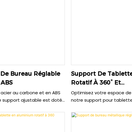
et les mini-tablettes.
appareil. Orientez votre té
l'angle de vision souhaité.
 De Bureau Réglable
Support De Tablett
 ABS
Rotatif À 360° Et
Multiposition En A
 acier au carbone et en ABS
Optimisez votre espace de 
Avec Dissipation De
ce support ajustable est doté
notre support pour tablett
ture à quatre axes
gamme. Fabriqué en acier 
t métallique avec
en gel de silice, il supporte
à variation continue pour un
jusqu'à 12,9 pouces et même
ent d'une grande fluidité. Sa
ordinateurs portables. Son 