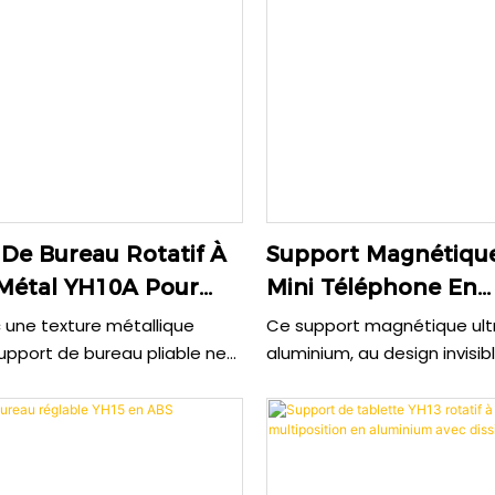
De Bureau Rotatif À
Support Magnétiqu
 Métal YH10A Pour
Mini Téléphone En
ne Portable
Aluminium IH07
une texture métallique
Ce support magnétique ultr
support de bureau pliable ne
aluminium, au design invisib
 g. Sa hauteur réglable de 30
pesant que 35 g, maintien
 sa rotation à 360° vous
les téléphones de 4,7 à 7 
e trouver l'angle idéal. Sa
à de puissants aimants. Sa
 métal et silicone assure un
robuste en alliage et PA, a
able et antidérapant pour les
rembourrage en silicone, p