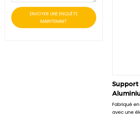
rotation à 
instantanéme
ENVOYER UNE ENQUÊTE
Base compa
MAINTENANT
robuste : il
de travail.
Support 
Aluminiu
Degrés 
Fabriqué en
avec une él
support pour
g) et grande
et sa haute