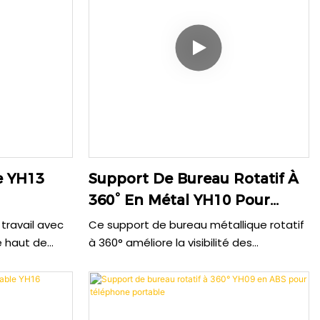
léphone selon
légèreté et efficacité thermique.
e YH13
Support De Bureau Rotatif À
360° En Métal YH10 Pour
luminium
Téléphone Portable
travail avec
Ce support de bureau métallique rotatif
 Chaleur
e haut de
à 360° améliore la visibilité des
au carbone et
téléphones et mini-tablettes. Léger et
 les tablettes
doté de patins en silicone, il prévient les
 les mini-
rayures et assure une excellente
design
stabilité. Pliable (100 x 87 x 30 mm), il est