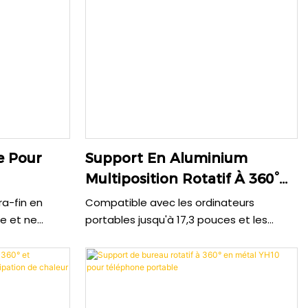
e Pour
Support En Aluminium
Multiposition Rotatif À 360°
Pour Ordinateur Portable Et
a-fin en
Compatible avec les ordinateurs
Tablette YH14
le et ne
portables jusqu'à 17,3 pouces et les
t fermement
tablettes, ce support robuste offre une
pouces grâce
rotation à 360° et un réglage d'angle
 conception
continu pour une ergonomie optimale.
ssociée à un
Fabriqué en acier au carbone durable
rotège votre
avec des poignées en silicone, il allie