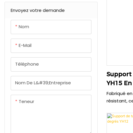
magnétique
Chargeur de voiture en
téléphones 
Adaptateur universel
Envoyez votre demande
Alimentation électrique
aluminium
extérieure
Nom
E-Mail
Téléphone
Support
Nom De L&#39;entreprise
YH15 En
Fabriqué en
résistant, 
Teneur
d'une struc
entièremen
roulements 
positionnem