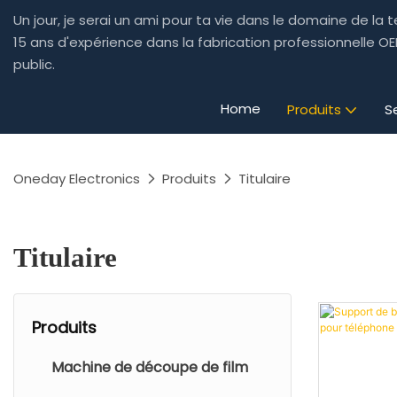
Un jour, je serai un ami pour ta vie dans le domaine de la 
15 ans d'expérience dans la fabrication professionnelle 
public.
Home
Produits
S
Oneday Electronics
Produits
Titulaire
Titulaire
Produits
Machine de découpe de film