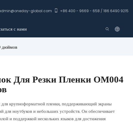
admin@oneday-global.com
+86 400 - 9669 - 658 / 186 6490 9215
заться с нами
9 дюймов
нок Для Резки Пленки OM004
ов
 для крупноформатной пленки, поддерживающий экраны
й для ноутбуков и небольших устройств. Он обеспечивает
илой и поддержкой нескольких языков для достижения