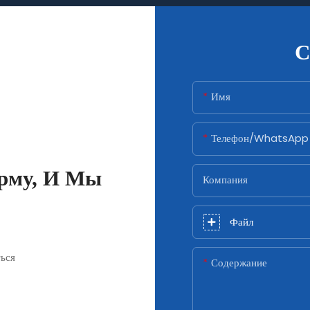
С
Имя
Телефон/WhatsApp
орму, И Мы
Компания
Файл
ься
Содержание