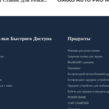
 Станок Для Резки
OM003 AUTO PRO M
Дюймов
лки Быстрого Доступа
Продукты
Машина для резки пленки
кты
Защитная пленка для экрана
Bluetooth-динамик
Наушники
Беспроводной автомобильный де
и
Беспроводное зарядное устройст
ься с нами
Зарядное устройство для мобиль
Кабель для зарядки и передачи д
POWER BANK
CAR CHARGER
Держатель