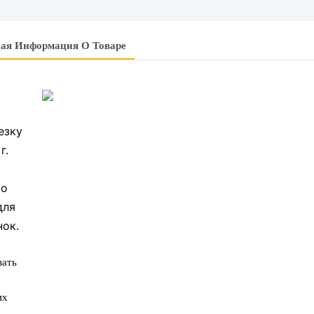
ая Информация О Товаре
езку
г.
то
для
нок.
зать
их