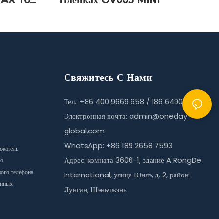
AX 16
Пленках OV003 MINI
Свяжитесь С Нами
Тел.: +86 400 9669 658 / 186 6490 9215
Электронная почта:
admin@oneday-
global.com
WhatsApp: +86 189 2658 7593
ржатель
Адрес: комната 3606-1, здание A RongDe
во
ного телефона
International, улица Юнлэ, д. 2, район
анных
Лунган, Шэньчжэнь