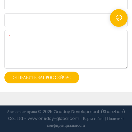
Компания
Файл
Содержание
ОТПРАВИТЬ ЗАПРОС СЕЙЧАС
Авторские права © 2025 Oneday Development (Shenzhen)
Co., Ltd -
www.oneday-global.com
|
Карта сайта
|
Политика
конфиденциальности