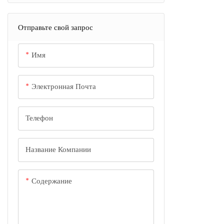
Алюминиевый кабель
22,5 Вт чере
Наружный источник питания
Автомобильное зарядное
огнестойкого
Отправьте свой запрос
устройство из алюминия
обеспечивает
любых ваших 
Имя
Электронная Почта
Телефон
Название Компании
Содержание