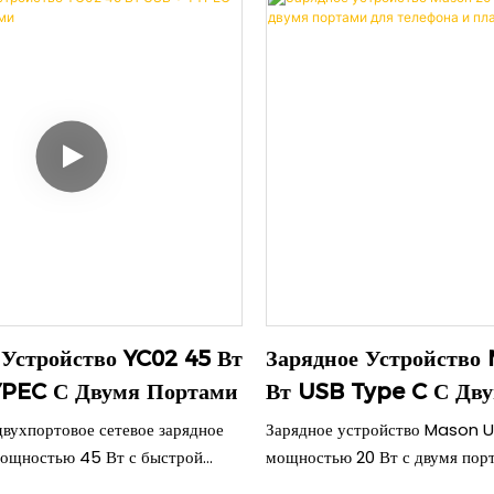
 поликарбоната, оно
Благодаря использованию пер
т быструю зарядку мощностью
технологии, оно остается холо
 А, 9 В/2,22 А) для телефонов и
обеспечивает превосходную з
ъемная цветная крышка
ежедневной зарядке.
дивидуальности, а улучшенная
тирует безопасное
е.
 Устройство YC02 45 Вт
Зарядное Устройство
YPEC С Двумя Портами
Вт USB Type C С Дв
Портами Для Телефо
вухпортовое сетевое зарядное
Зарядное устройство Mason 
Планшета
мощностью 45 Вт с быстрой
мощностью 20 Вт с двумя пор
рез порт Type-C и мощностью
обеспечивает эффективную и 