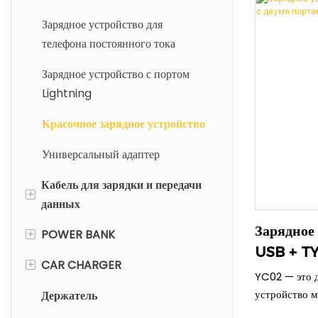
Беспроводное зарядное
огнестойкого
Зарядное устройство для
устройство с подставкой
обеспечивае
телефона постоянного тока
30 Вт (5 В/3
планшетов. С
Зарядное устройство с портом
добавляет ин
Lightning
защита гаран
использовани
Красочное зарядное устройство
Универсальный адаптер
Кабель для зарядки и передачи
+
данных
Зарядное
+
POWER BANK
Пластиковый кабель
USB + T
+
CAR CHARGER
Кабель TPE/силикон
Внешний аккумулятор с кабелем
YC02 — это д
устройство 
Держатель
Оплетка кабеля
Магнитный внешний
Пластиковое автомобильное
зарядкой че
аккумулятор
зарядное устройство