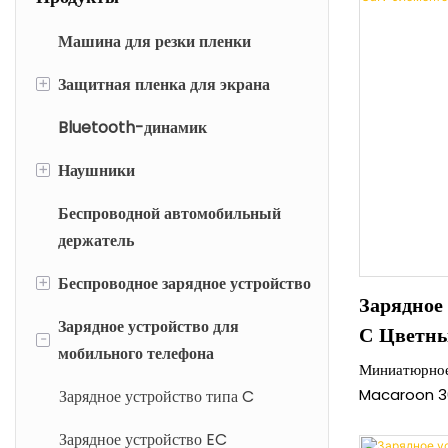
Машина для резки пленки
+
Защитная пленка для экрана
Bluetooth-динамик
Защитная пленка для экрана
мобильного телефона
+
Наушники
Защитная пленка для планшета
Беспроводной автомобильный
TWS-наушники
держатель
Защитная пленка для экрана
Проводные наушники
ноутбука
+
Беспроводное зарядное устройство
Bluetooth-наушники на шею
Зарядное
Зарядное устройство для
Беспроводное зарядное
С Цветн
-
Беспроводные наушники
мобильного телефона
устройство типа C
Миниатюрное
Macaroon 3
Складное беспроводное зарядное
Зарядное устройство типа C
себе высокую
устройство
Зарядное устройство EC
оригинальный