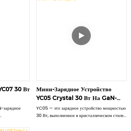
YC07 30 Вт
Мини-Зарядное Устройство
YC05 Crystal 30 Вт На GaN-
Портах Type-C
-зарядное
YC05 — это зарядное устройство мощностью
30 Вт, выполненное в кристаллическом стиле,
ффективную
выполненное из нитрида галлия (GaN) и
актном размере.
отличающееся элегантным дизайном в форме