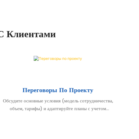
С Клиентами
Переговоры По Проекту
П
Обсудите основные условия (модель сотрудничества,
объем, тарифы) и адаптируйте планы с учетом
По
потребностей рынка.
ус