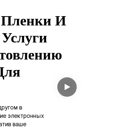
вой электроники.
О нас
Случаи
Свя
укты
Услуги
Новости
версальная Покупк
ессуаров Для Бытов
ктроники
eday возник на быстроразвивающемся китайск
 наши оптовые партии потребительской электро
ятся на автоматизированных заводах с мощным
дственными возможностями.
 ДАЛЕЕ