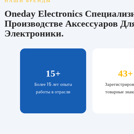
НАШИ БРЕНДЫ
Oneday Electronics Специализ
Производстве Аксессуаров Дл
Электроники.
15
+
43
+
Более 15 лет опыта
Зарегистриро
работы в отрасли
товарные знак
странах м