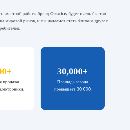
совместной работы бренд Oneday будет очень быстро
 на мировой рынок, и мы надеемся стать близким другом
ребителей.
00
+
30
,00
0
+
я продажа
Площадь завода
электроники
превышает 30 000
ляется в 200
квадратных метров.
 дилерских
нтрах.