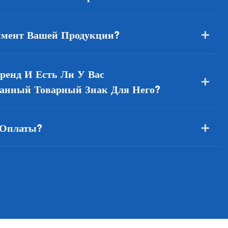
имент Вашей Продукции?
ренд И Есть Ли У Вас
ванный Товарный Знак Для Него?
 Оплаты?