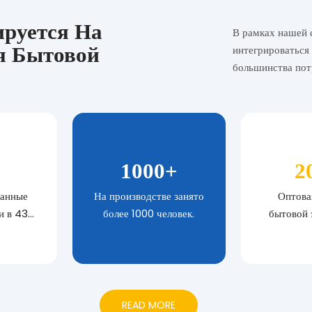
ируется На
В рамках нашей 
я Бытовой
интегрироваться
большинства пот
1000
+
2
ванные
На производстве занято
Оптова
и в 43
более 1000 человек.
бытовой 
ира
осуществ
крупных
це
READ MORE