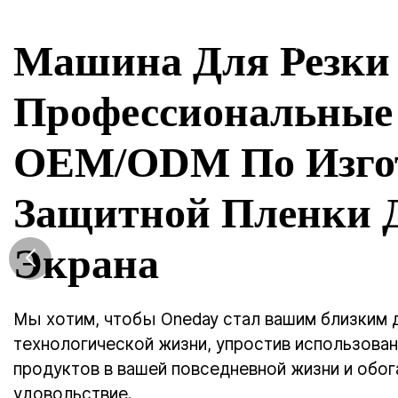
Однажды я стану другом для твоей жизни, полной технологий.
15 лет профессионального опыта в OEM/ODM производстве быто
Home
Прод
Уни
Акс
Эле
Бренд On
рынке, и
производ
произво
ЧИТАТЬ