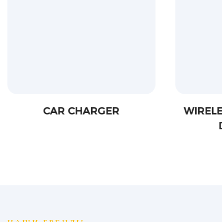
RGER
WIRELESS CHARGER FOR
DESK & CAR