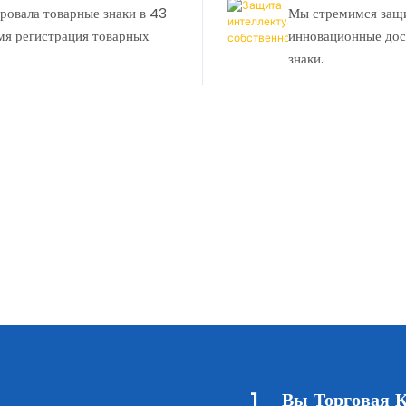
овала товарные знаки в 43
Мы стремимся защи
емя регистрация товарных
инновационные дос
знаки.
1
Вы Торговая 