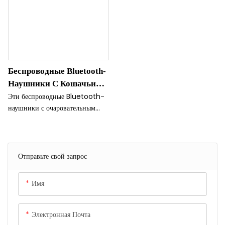
Беспроводные Bluetooth-
Наушники С Кошачьими
Ушками И Подсветкой
Эти беспроводные Bluetooth-
наушники с очаровательным
дизайном в виде кошачьих ушек
и встроенной подсветкой делают
их одновременно милыми и
функциональными.
Отправьте свой запрос
Наслаждайтесь музыкой стильно
с этими уникальными и
Имя
забавными наушниками.
Электронная Почта