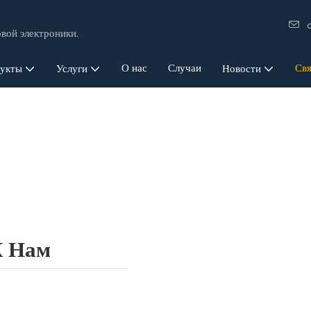
вой электроники.
О нас
Случаи
Свя
укты
Услуги
Новости
К Нам