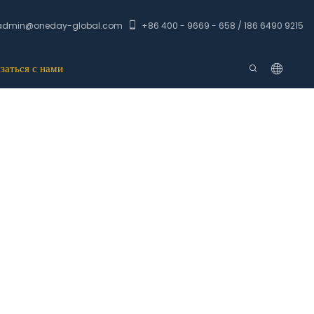
admin@oneday-global.com
+86 400 - 9669 - 658 / 186 6490 9215
заться с нами