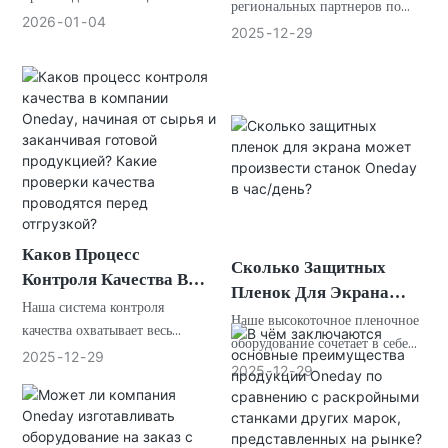
Возможность Стать
региональных партнеров по
составляет от 12 до 15 рабочих
Компании Oneday Товар
2026
01
04
дистрибуции по всему миру
Местным Агентом Или
2025
12
29
дней. Обратите внимание, что
В Наличии Для
для расширения нашей
Дистрибьютором
это относится к времени
Отгрузки?
устоявшейся и развитой
Компании Oneday?
производства при стандартных
дистрибьюторской сети.
условиях заказа.
Каков Процесс
Сколько Защитных
Контроля Качества В
Пленок Для Экрана
Компании Oneday,
Наша система контроля
Может Произвести
Наше высокоточное пленочное
Начиная От Сырья И
качества охватывает весь
Станок Oneday В Час/
оборудование сочетает в себе
производственный процесс, от
Заканчивая Готовой
2025
12
29
эффективность и точность,
День?
2025
12
29
сырья до готовой продукции, и
Продукцией? Какие
обеспечивая стабильную и
фокусируется на следующих
Проверки Качества
надежную производственную
трех основных этапах
Проводятся Перед
мощность.
проверки.