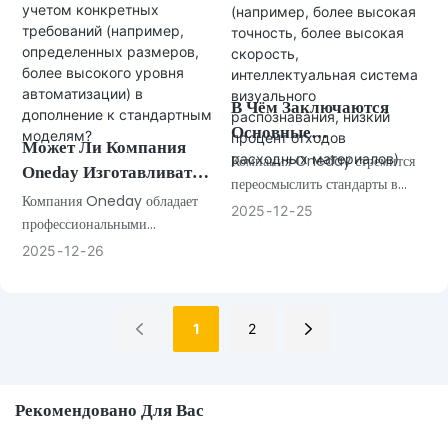
Отгрузкой?
В Чём Заключаются
Основные
Может Ли Компания
Преимущества
Компания Oneday стремится
Oneday Изготавливать
Продукции Oneday По
переосмыслить стандарты в
Оборудование На Заказ
Компания Oneday обладает
индустрии защитных пленок
Сравнению С
2025
12
25
С Учетом Конкретных
профессиональными
для экранов. Благодаря
Раскройными Станками
возможностями для
Требований (например,
2025
12
26
интеграции передовых
Других Марок,
предоставления
Определенных
технологий, самостоятельной
Представленных На
индивидуальных решений и
Размеров, Более
разработке материалов и
Рынке? (например,
может предложить клиентам
внедрению полного цикла
Высокого Уровня
1
2
Более Высокая
комплексные услуги
контроля качества, мы
Автоматизации) В
Точность, Более
OEM/ODM.
предлагаем не только
Дополнение К
Высокая Скорость,
продукцию, но и комплекс
Стандартным Моделям?
Интеллектуальная
Рекомендовано Для Вас
перспективных бизнес-
Система Визуального
решений.