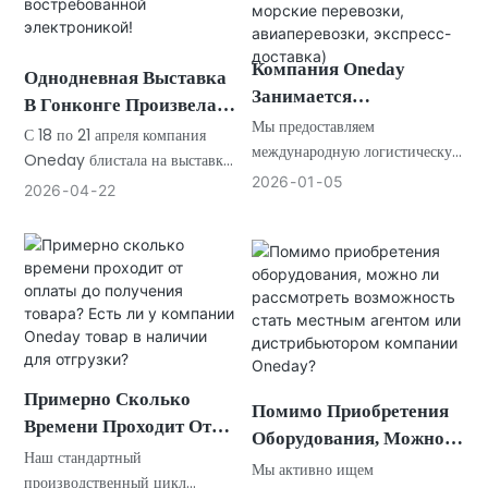
Компания Oneday
Однодневная Выставка
Занимается
В Гонконге Произвела
Транспортировкой И
Мы предоставляем
Фурор! Стенды Были
С 18 по 21 апреля компания
Таможенным
международную логистическую
Переполнены,
Oneday блистала на выставке
поддержку и можем помочь с
Оформлением? Какие
2026
01
05
Global Sources Hong Kong
Покупатели Со Всего
2026
04
22
организацией таможенного
Методы Логистики
Show в AsiaWorld-Expo.
Мира Бросились За
оформления экспорта из Китая
Обычно Используются?
Востребованной
в соответствии с вашими
(например, Морские
Электроникой!
потребностями.
Перевозки,
Авиаперевозки,
Экспресс-Доставка)
Примерно Сколько
Помимо Приобретения
Времени Проходит От
Оборудования, Можно
Оплаты До Получения
Наш стандартный
Ли Рассмотреть
Мы активно ищем
Товара? Есть Ли У
производственный цикл