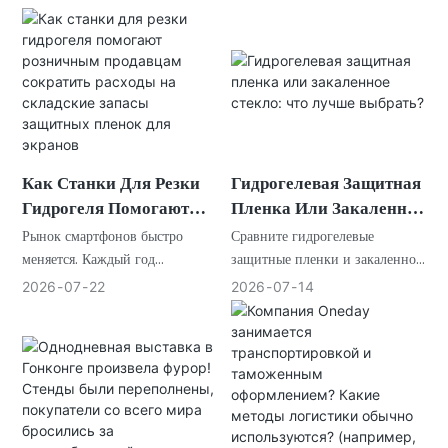
обеспечения
конфиденциальности,
антибликовые и матовые
пленки, и найдите
оптимальный вариант для
разных пользователей.
Как Станки Для Резки
Гидрогелевая Защитная
Гидрогеля Помогают
Пленка Или Закаленное
Розничным Продавцам
Стекло: Что Лучше
Рынок смартфонов быстро
Сравните гидрогелевые
Сократить Расходы На
Выбрать?
меняется. Каждый год
защитные пленки и закаленное
производители выпускают
стекло, чтобы определить, что
Складские Запасы
2026
07
22
2026
07
14
десятки новых устройств, для
обеспечивает лучшую защиту,
Защитных Пленок Для
каждого из которых требуются
гибкость и выгодную цену для
Экранов
защитные пленки для экрана
розничных продавцов,
разных размеров и форм.
оптовиков и пользователей
смартфонов.