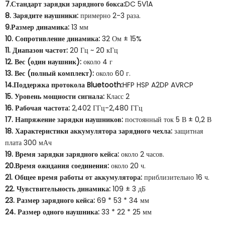
7.Стандарт зарядки зарядного бокса:
DC 5V1A
8. Зарядите наушники:
примерно 2-3 раза.
9.Размер динамика:
13 мм
10. Сопротивление динамика:
32 Ом ± 15%
11. Диапазон частот:
20 Гц ~ 20 кГц
12. Вес (один наушник):
около 4 г
13. Вес (полный комплект):
около 60 г.
14.Поддержка протокола Bluetooth:
HFP HSP A2DP AVRCP
15. Уровень мощности сигнала:
Класс 2
16. Рабочая частота:
2,402 ГГц-2,480 ГГц
17. Напряжение зарядки наушников:
постоянный ток 5 В ± 0,2 В
18. Характеристики аккумулятора зарядного чехла:
защитная
плата 300 мАч
19. Время зарядки зарядного кейса:
около 2 часов.
20.Время ожидания соединения:
около 20 ч.
21. Общее время работы от аккумулятора:
приблизительно 16 ч.
22. Чувствительность динамика:
109 ± 3 дБ
23. Размер зарядного кейса:
69 * 53 * 34 мм
24. Размер одного наушника:
33 * 22 * ​​25 мм