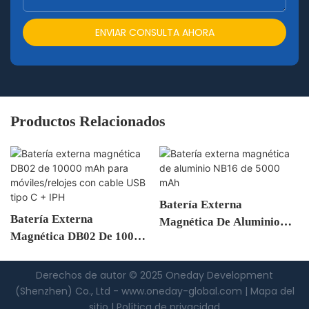
ENVIAR CONSULTA AHORA
Productos Relacionados
Batería Externa
Batería Externa
Magnética De Aluminio
Magnética DB02 De 10000
NB16 De 5000 MAh
MAh Para Móviles/relojes
Con Cable USB Tipo C +
Derechos de autor © 2025 Oneday Development
IPH
(Shenzhen) Co., Ltd -
www.oneday-global.com
|
Mapa del
sitio
|
Política
de privacidad