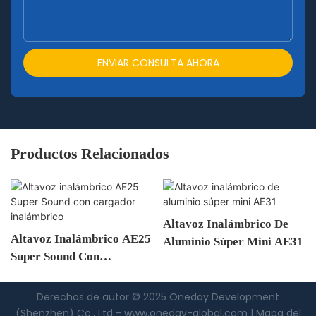
ENVIAR CONSULTA AHORA
Productos Relacionados
Altavoz Inalámbrico De
Altavoz Inalámbrico AE25
Aluminio Súper Mini AE31
Super Sound Con
Cargador Inalámbrico
Derechos de autor © 2025 Oneday Development
(Shenzhen) Co., Ltd -
www.oneday-global.com
|
Mapa del