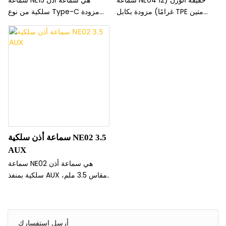
غرامًا) مزودة بكابل TPE متين
سلكية من نوع Type-C مزودة
ومكبر صوت 10 مم لتوفير صوت
بشاشة عرض مدمجة وإمكانية
نقي. تتميز بتصميمها الرائج ووظائف
التبديل بين وضعَي الموسيقى
المكالمات الكاملة، وهي حل صوتي
والألعاب. بفضل محركها الصوتي
موثوق وسهل الاستخدام لهاتفك
بقطر 14.2 مم وتصميمها الذي يعتمد
الذكي أو جهازك اللوحي المزود
على آلية الدفع والسحب، توفر
بمنفذ Type-C.
صوتًا مثاليًا لكلٍ من الترفيه واللعب
التنافسي.
سماعة أذن سلكية NE02 3.5
AUX
سماعة NE02 هي سماعة أذن
سلكية بمنفذ AUX مقاس 3.5 ملم،
مصممة لتتوافق مع معظم الهواتف
والأجهزة اللوحية وأجهزة الكمبيوتر
المحمولة. تتميز بتصميمها المتين
والعملي، بالإضافة إلى ميكروفون
أرسل استفسارك