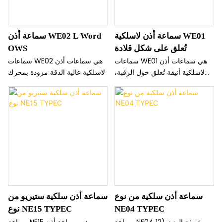
سماعة أذن لاسلكية WE01
سماعة أذن WE02 L Word
تُعلق على شكل قلادة
OWS
سماعات WE01 هي سماعات أذن
سماعات WE02 هي سماعات أذن
لاسلكية أنيقة تُعلق حول الرقبة،
لاسلكية عالية الدقة مزودة بمحرك
تتميز بملمس فاخر يشبه الزجاج
صوتي 11 مم وصوت عالي الجودة.
وحبل تعليق ناعم من السيليكون.
توفر بطاريتها بسعة 350 مللي
يضمن تصميمها البيضاوي الجديد
أمبير من 4 إلى 8 ساعات من
لمشبك الأذن ثباتًا وراحةً طوال
الاستماع، بينما يضمن منفذ Type-
اليوم أثناء ممارسة الرياضة أو
C إعادة شحن سريعة.
الأنشطة اليومية.
سماعة أذن سلكية من نوع
سماعة أذن سلكية ستيريو من
NE04 TYPEC
نوع NE15 TYPEC
سماعة NE04 خفيفة الوزن (12
سماعة NE15 هي سماعة أذن