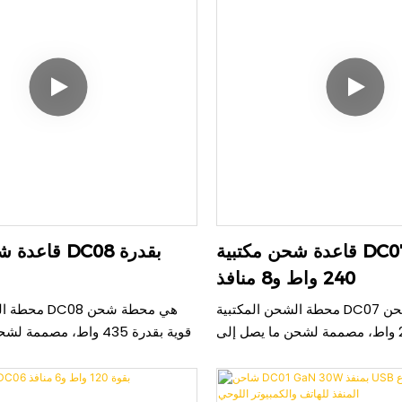
قاعدة شحن مكتبية DC07 بقدرة
قاعدة شحن مك
240 واط و8 منافذ
محطة الشحن المكتبية DC07 هي محطة شحن
محطة الشحن ال
قوية بقدرة 240 واط، مصممة لشحن ما يصل إلى
قوية بقدرة 435 واط، مصم
في وقت واحد عبر منافذها الأربعة USB
ستة أجهزة في وقت واحد عبر ث
وأربعة منافذ Type-C. يضمن نظام توزيع الطاقة
 كفاءة عالية في التعامل مع جميع
إلى 140 واط لكل منفذ، موز