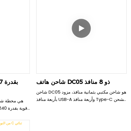
شاحن هاتف DC05 ذو 8 منافذ
شاحن DC05 هو شاحن مكتبي بثمانية منافذ، مزود
بأربعة منافذ USB-A وأربعة منافذ Type-C لشحن
ما يصل إلى ثمانية أجهزة في وقت واحد. وبفضل
تقنية الشحن السريع QC3.0، فإنه يشحن بكفاءة
8 أجهزة 
مجموعة كاملة من الهواتف والأجهزة اللوحية
والملحقات من موزع واحد صغير الحجم.
الذكي فيها