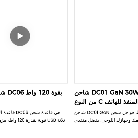
من أجهزة الكمبيوتر المحمولة إلى
لأجهزة الكمبيوتر المحمولة وا
جعلها مثالية للمنازل المزدحمة أو
والهواتف من موزع واحد منظم.
أماكن العمل المشتركة.
شاحن DC01 GaN 30W بمنفذ USB
شاحن 
من النوع C ثنائي المنفذ للهاتف
والكمبيوتر اللوحي
شاحن DC01 GaN بقوة 30 واط هو حل شحن
قاعدة الشحن ال
فك وجهازك اللوحي. بفضل منفذي
قوية بقدرة 120 واط، 
USB Type-C، يمكنك شحن عدة أجهزة بسرعة
احد باستخدام هذا الشاحن عالي
وقت واحد. تتميز بتوزيع ذكي للطاق