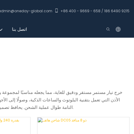
admin@oneday-global.com
+86 400 - 9669 - 658 / 186 6490 9215
اتصل بنا
الأذن التي تعمل بتقنية البلوتوث والساعات الذكية، وصولًا إلى الأ
التامة طوال عملية الشحن. يحافظ تصميمه الداخلي المتين على ثبات توصيل الطاقة تحت أحمال متفاوتة، مما يوفر الموثوقية سواءً تم استخدامه في المنزل أو ورشة العمل أو أثناء السفر.