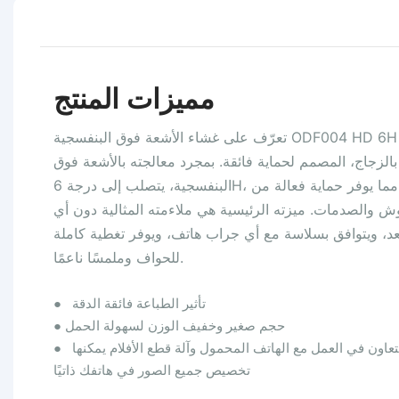
مميزات المنتج
تعرّف على غشاء الأشعة فوق البنفسجية ODF004 HD 6H الشبيه
بالزجاج، المصمم لحماية فائقة. بمجرد معالجته بالأشعة فوق
البنفسجية، يتصلب إلى درجة 6H، مما يوفر حماية فعالة من
ش والصدمات. ميزته الرئيسية هي ملاءمته المثالية دون أي
د، ويتوافق بسلاسة مع أي جراب هاتف، ويوفر تغطية كاملة
للحواف وملمسًا ناعمًا.
تأثير الطباعة فائقة الدقة
●
حجم صغير وخفيف الوزن لسهولة الحمل
●
تعاون في العمل مع الهاتف المحمول وآلة قطع الأفلام يمكنها
●
تخصيص جميع الصور في هاتفك ذاتيًا