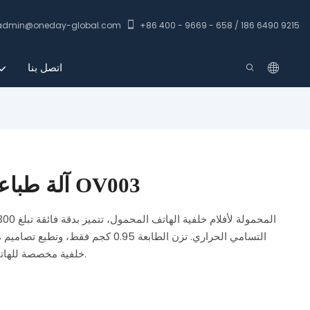
admin@oneday-global.com
+86 400 - 9669 - 658 / 186 6490 9215
اتصل بنا
آلة طباعة الفيلم الخلفي الصغيرة OV003
خلفية مخصصة للهاتف المحمول بجودة صور عالية من جهازك المحمول.