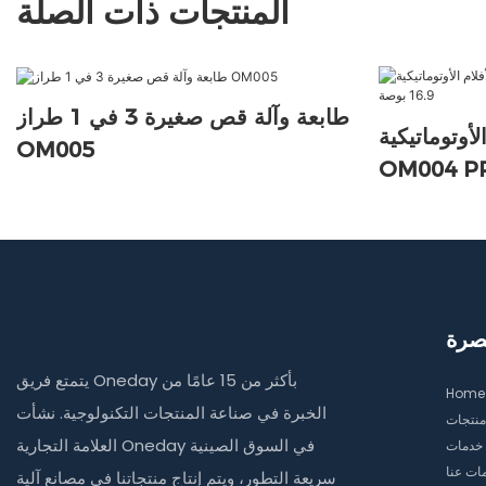
المنتجات ذات الصلة
طابعة وآلة قص صغيرة 3 في 1 طراز
لأوتوماتيكية
OM005
OM مقاس 16.9
بوصة
صرة
يتمتع فريق Oneday بأكثر من 15 عامًا من
Home
الخبرة في صناعة المنتجات التكنولوجية. نشأت
منتجات
العلامة التجارية Oneday في السوق الصينية
خدمات
ات عنا
سريعة التطور، ويتم إنتاج منتجاتنا في مصانع آلية