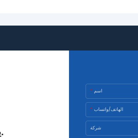
اسم
الهاتف/واتساب
شركة
يرجى ملء النموذج وسنتصل بك.