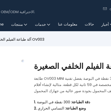
15 عامًا من الخبرة في تصنيع الإلكترونيات الاستهلاكية باستخدام تقنيات OEM/ODM الاحترافية.
حالات
معلومات عنا
me
أخبار
خدمات
منتجات
آلة طباعة الفيلم الخلفي الصغيرة OV003
طابعة OV003 MINI المحمولة لأفلام خلفية الهاتف المحمول، تتميز بدقة فائقة تبلغ 300 نقطة في البوصة بفضل تقنية
التسامي الحراري. تزن الطابعة 0.95 كجم فقط، وتطبع تصاميم مخصصة في 59 ثانية لكل قطعة. مثالية لإنشاء أفلام
1. دقة الطباعة:
300 نقطة في البوصة
2. وضع الطباعة:
التسامي الحراري