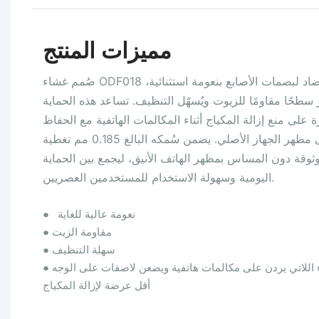
مميزات المنتج
صُمم غشاء ODF018 المضاد لبصمات الأصابع بنعومة استثنائية،
 سطحًا مقاومًا للزيوت ويُسهّل التنظيف. تساعد هذه الحماية
ة على منع إزالة المكياج أثناء المكالمات الهاتفية مع الحفاظ
على مظهر الجهاز الأصلي. يضمن سُمكه البالغ 0.185 مم تغطية
ثوقة دون المساس بمظهر الهاتف الأنيق، ليجمع بين الحماية
اليومية وسهولة الاستخدام للمستخدمين العصريين.
نعومة عالية للغاية
●
مقاومة الزيت
●
سهلة التنظيف
●
 اللاتي يردن على مكالمات هاتفية ويضعن لاصقات على الوجه
●
أقل عرضة لإزالة المكياج