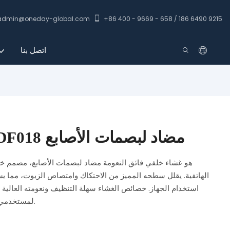
admin@oneday-global.com
+86 400 - 9669 - 658 / 186 6490 9215
اتصل بنا
فيلم TPU عالي الدقة ODF018 مضاد لبصمات الأصابع
الهاتفية. يقلل سطحه المميز من الاحتكاك وامتصاص الزيوت، مما يس
استخدام الجهاز. خصائص الغشاء سهلة التنظيف ونعومته العالية توف
لمستخدمي المكياج المهتمين بالعملية والحفاظ على مظهرهم.