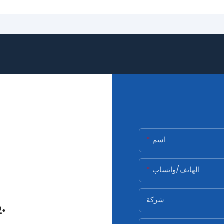
اسم
الهاتف/واتساب
شركة
يرجى ملء النموذج وسنتصل بك.