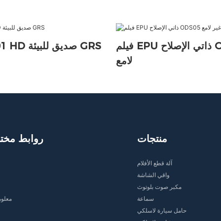
فيلم EPU ذاتي الإصلاح ODS05 غير
فيلم ODE01 HD صديق للبيئة GRS
لامع
منتجات
روابط مخت
آلة قطع الأفلام
واقي الشاشة
مكبر صوت بلوتوث
سماعة
معلوم
حامل سيارة لاسلكي