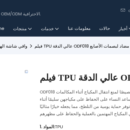
15 عامًا من الخبرة في تصنيع الإلكترونيات الاستهلاكية باستخدام تقنيات OEM/ODM الاحترافية.
حالات
معلومات عنا
me
أخبار
خدمات
منتجات
فيلم TPU عالي الدقة ODF018 مضاد لبصمات الأصابع
واقي شاشة اله
ODF018 هو غشاء خلفي فائق النعومة مضاد لبصمات الأصابع، مصمم خصيصًا لمنع انتقال المكياج أثناء المكالمات
اعد النساء على الحفاظ على مكياجهن سليمًا أثناء
ر حماية يومية من التلطخ، مما يجعله خيارًا مثاليًا
TPU
1. المواد: