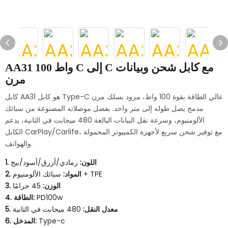
AA31 100 واط C إلى C مع كابل شحن وبيانات
مرن
كابل AA31 هو كابل Type-C عالي الطاقة بقوة 100 واط، مزود بسلك مرن
مدمج يصل طوله إلى متر واحد. بفضل موصلاته المصنوعة من سبائك
الألومنيوم، وسرعة نقل البيانات البالغة 480 ميجابت في الثانية، يدعم
الكابل CarPlay/Carlife، مع توفير شحن سريع لأجهزة الكمبيوتر المحمولة
والهواتف.
1. اللون:
رمادي/أزرق/أسود/بيج
سبائك الألومنيوم + TPE
2. المواد:
3. الوزن:
45 جرامًا
PD100w
4. الطاقة:
5. معدل النقل:
480 ميجابت في الثانية
Type-c
6. المدخل: