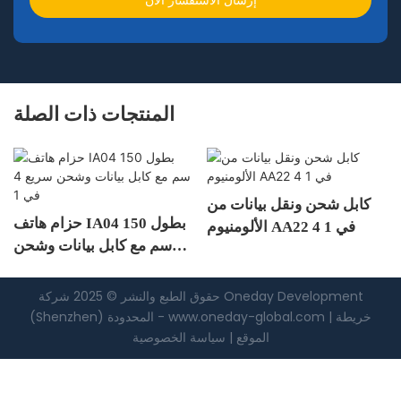
المنتجات ذات الصلة
كابل شحن ونقل بيانات من
حزام هاتف IA04 بطول 150
الألومنيوم AA22 4 في 1
نات
سم مع كابل بيانات وشحن
سريع 4 في 1
حقوق الطبع والنشر © 2025 شركة Oneday Development
خريطة
|
www.oneday-global.com
(Shenzhen) المحدودة -
الموقع
|
سياسة
الخصوصية