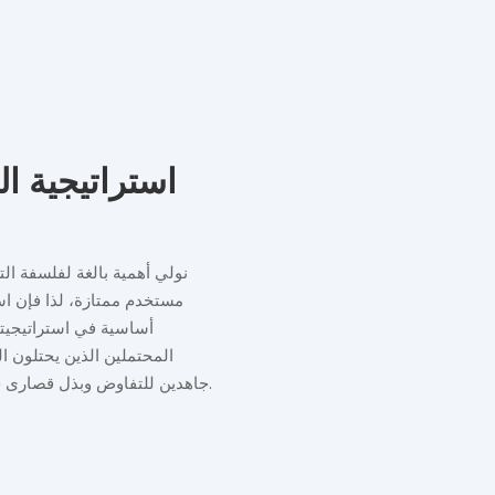
استراتيجية ال
نولي أهمية بالغة لفلسفة التر
مستخدم ممتازة، لذا فإن استر
أساسية في استراتيجيتن
المحتملين الذين يحتلون ا
جاهدين للتفاوض وبذل قصارى جهدنا لتسهيل إنشاء متاجر العلامة التجارية أو منافذ الامتياز في المنطقة.