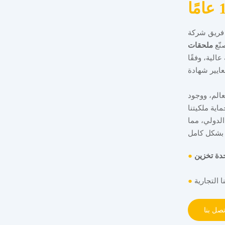
Oneday Electr بخبرة تزيد عن 15 عامًا في صناعة
نّع
ملحقات
الية، وفقًا
 ومنطقة حول العالم، ووجود
ون بحماية ملكيتنا
 الدولي، مما
●
●
تصل بنا