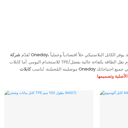
وفر الكابل البلاستيكي حلاً اقتصادياً وعملياً
تُقدّم
للاستخدام اليومي. أما كابلات TPE/السيليكون فتتميز بمرونة استثنائية وأداء يدوم طويلاً. يتميز الكابل المضفر الأنيق بمقاومته للتشابك ومظهره العصري، بينما يضمن كابل الألومنيوم نقل الطاقة بكفاءة عالية بفضل
موصليته المُحسّنة. تُناسب
لأصلية وتصميمها