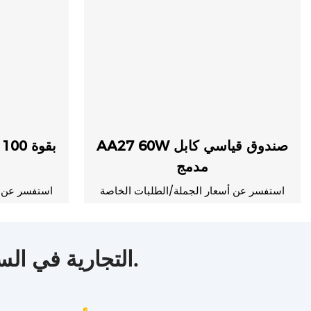
AA27 60W صندوق قياسي كابل
مدمج
استفسر عن أسعار الجملة/الطلبات الخاصة
استفسر عن أ
سيتم دمج علامة Oneday التجارية في السوق العالمية بسرعة كبيرة.