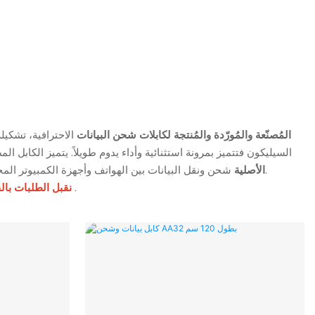
شركة Oneday، المُصنّعة والمُورّدة والمُنتجة لكابلات شحن البيانات
الاحترافية، تشكيلة
شحن ونقل البيانات بين الهواتف وأجهزة الكمبيوتر المحمولة وغيرها من الأجهزة الإلكترونية، مُوفرةً اتصالاً موثوقاً وجودةً عاليةً تلبي جميع احتياجاتك.
كابلات Oneday الأصلية
.
نقبل الطلبات با