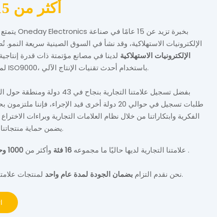
أكثر من 15 عامًا
يتمتع فريق شركة onics
الإلكترونيات الاستهلاكية، وقد نشأ في السوق الصينية سريعة النمو. تُص
الإلكترونيات الاستهلاكية
لدينا في مصانع مؤتمتة ذات قدرة إنتاجية ع
لمعايير شهادة ISO9000، باستخدام أحدث تقنيات الإنتاج الآلي.
بفضل تسجيل علامتنا التجارية بنجاح في 43 دولة
طلبات تسجيل في حوالي 20 دولة أخرى قيد الإجراء، فإننا ملتزم
الفكرية وابتكاراتنا من خلال نظام العلامات التجارية وبراءات الاختراع
يضمن حماية منتجاتنا بشكل كامل.
.
علامتنا التجارية لديها حاليًا ما مجموعه
16 فئة
وأكثر من
1000 وحدة تخزين
لمنتجات علامتنا التجارية.
نحن نقدم
التزام
بضمان الجودة لمدة عام واحد
ا