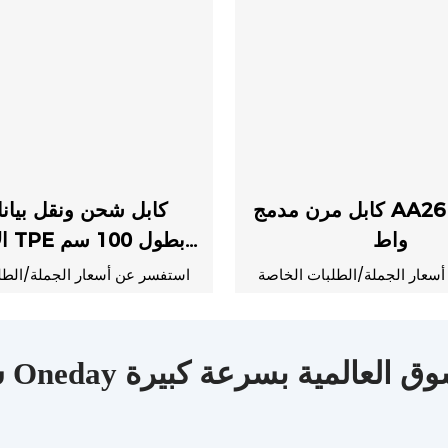
كابل مرن مدمج AA26 بقوة 100
كابل شحن ونقل بيان
واط
الأ
(AA19)
سعار الجملة/الطلبات الخاصة
استفسر عن أسعار الجملة/الطل